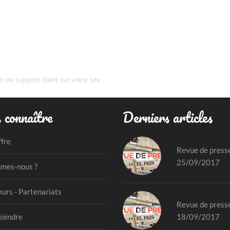
 de support client sur votre site
 connaître
Derniers articles
ffre
Revue de press
25/09/2017
mes-nous ?
urs - Partenariats
Revue de press
18/09/2017
joindre